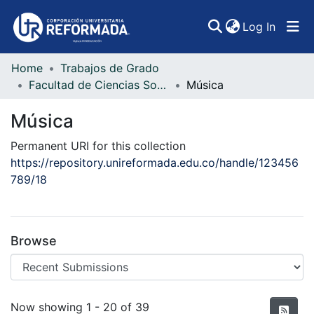
(curren
Log In
Home
Trabajos de Grado
Communities & Collections
Facultad de Ciencias Sociales, Artes y Humanidades
Música
All of DSpace
Música
Statistics
Permanent URI for this collection
https://repository.unireformada.edu.co/handle/123456
789/18
Browse
Recent Submissions
Now showing
1 - 20 of 39