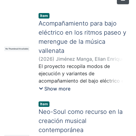
Item
Acompañamiento para bajo
eléctrico en los ritmos paseo y
merengue de la música
vallenata
No Thumbnail Available
(
2026
)
Jiménez Manga, Elian Enrique
;
Cassiani Miranda, Julio César
El proyecto recopila modos de
ejecución y variantes de
acompañamiento del bajo eléctrico en
los ritmos tradicionales paseo y
Show more
merengue de la música vallenata. Se
busca brindar herramientas y enfoques
Item
prácticos que permitan a los bajistas
Neo-Soul como recurso en la
interpretar este género de forma
creación musical
versátil y efectiva, respetando sus
contemporánea
características particulares.