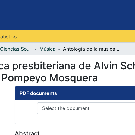
atistics
Facultad de Ciencias Sociales, Artes y Humanidades
Música
Antología de la música presbiteriana de Alvin Schutmaat Evers, Eleazar Torreglosa y Pompeyo Mosquera
ca presbiteriana de Alvin S
 y Pompeyo Mosquera
PDF documents
Abstract