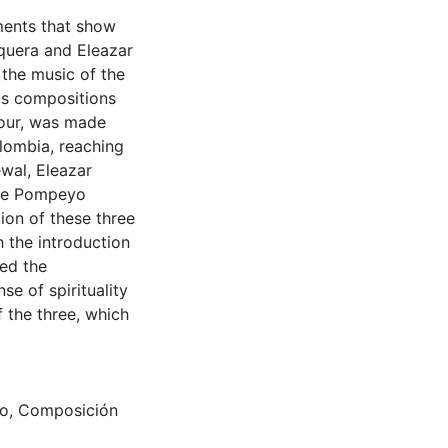
uments that show
uera and Eleazar
 the music of the
his compositions
tour, was made
lombia, reaching
wal, Eleazar
ime Pompeyo
on of these three
 the introduction
ed the
se of spirituality
f the three, which
no
,
Composición