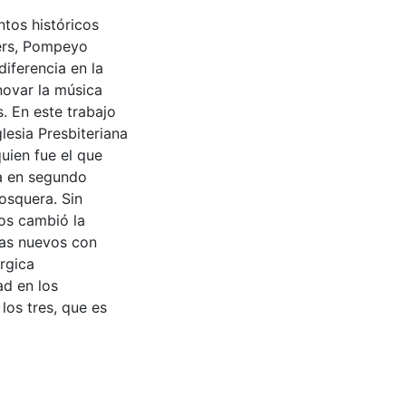
tos históricos
ers, Pompeyo
iferencia en la
enovar la música
. En este trabajo
glesia Presbiteriana
uien fue el que
ña en segundo
osquera. Sin
ros cambió la
mas nuevos con
rgica
ad en los
los tres, que es