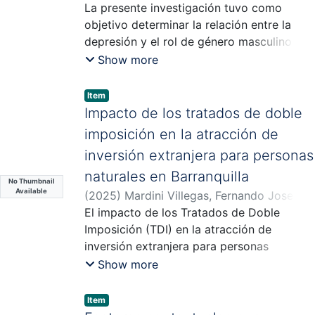
Jiménez, Iván José
La presente investigación tuvo como
;
Rambal Rivaldo, Laura
;
Puerta Pérez, Andrea
objetivo determinar la relación entre la
depresión y el rol de género masculino en
una muestra de 200 hombres adultos
Show more
residentes en la ciudad de Barranquilla,
Colombia. El estudio está fundamentado
Item
en la premisa de que la adherencia a las
Impacto de los tratados de doble
normas y valores de la masculinidad
imposición en la atracción de
hegemónica influyen en la vivencia y
inversión extranjera para personas
manifestación de los cuadros depresivos
naturales en Barranquilla
en hombres.
No Thumbnail
Se empleó un diseño de investigación
Available
(
2025
)
Mardini Villegas, Fernando Jose
;
cuantitativo, de corte transversal y
Castro Vega, Hans
El impacto de los Tratados de Doble
;
Giraldo Pérez, Dianys
alcance correlacional. Para la recolección
Paola
Imposición (TDI) en la atracción de
de la información se usaron dos
inversión extranjera para personas
instrumentos que miden constructos
naturales en Barranquilla está relacionado
Show more
psicológicos: el Cuestionario de Depresión
con cómo estos acuerdos influyen en las
para Hombres (CDH) y el Inventario de
decisiones de inversión, específicamente
Item
Roles de Masculinidad Hegemónica (IRMH-
en el ámbito internacional.