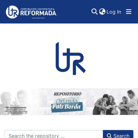
(curren
Log In
Communities & Collections
All of DSpace
Statistics
Search