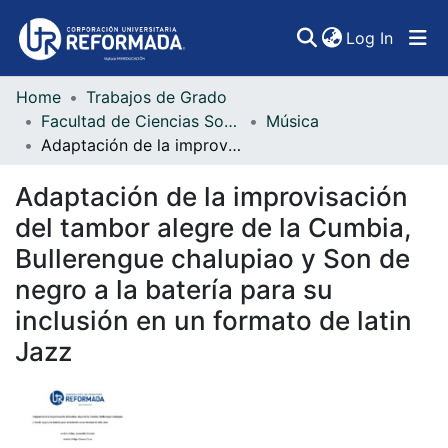
(curren
Log In
Home
Trabajos de Grado
Communities & Collections
Facultad de Ciencias Sociales, Artes y Humanidades
Música
Adaptación de la improvisación del tambor alegre de la Cumbia, Bullerengue chalupiao y Son de negro a la batería para su inclusión en un formato de latin Jazz
All of DSpace
Adaptación de la improvisación
Statistics
del tambor alegre de la Cumbia,
Bullerengue chalupiao y Son de
negro a la batería para su
inclusión en un formato de latin
Jazz