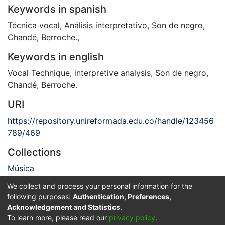
Keywords in spanish
Técnica vocal
,
Análisis interpretativo
,
Son de negro
,
Chandé
,
Berroche.
,
Keywords in english
Vocal Technique
,
interpretive analysis
,
Son de negro
,
Chandé
,
Berroche.
URI
https://repository.unireformada.edu.co/handle/123456
789/469
Collections
Música
We collect and process your personal information for the
Full item page
following purposes:
Authentication, Preferences,
Acknowledgement and Statistics
.
Privacy policy
End User Agreement
Send Feedback
To learn more, please read our
privacy policy
.