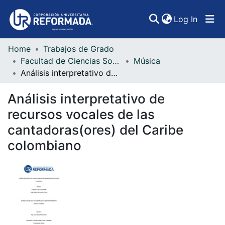
(curren
Log In
Home
Trabajos de Grado
Communities & Collections
Facultad de Ciencias Sociales, Artes y Humanidades
Música
Análisis interpretativo de recursos vocales de las cantadoras(ores) del Caribe colombiano
All of DSpace
Análisis interpretativo de
Statistics
recursos vocales de las
cantadoras(ores) del Caribe
colombiano