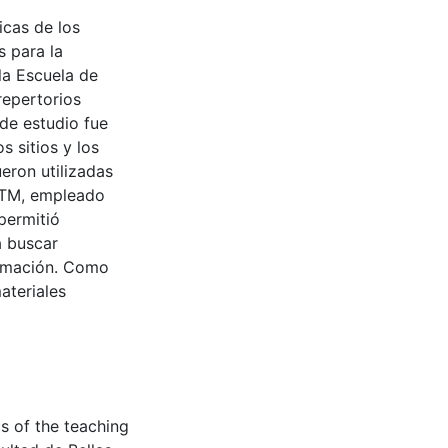
icas de los
s para la
la Escuela de
repertorios
de estudio fue
s sitios y los
ueron utilizadas
 6TM, empleado
permitió
a buscar
formación. Como
ateriales
cs of the teaching