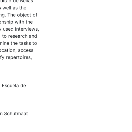
ultad de Bellas
 well as the
ng. The object of
onship with the
y used interviews,
 to research and
mine the tasks to
ocation, access
fy repertoires,
,
Escuela de
vin Schutmaat