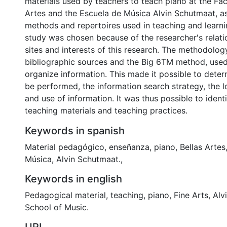
materials used by teachers to teach piano at the Fac
Artes and the Escuela de Música Alvin Schutmaat, as
methods and repertoires used in teaching and learni
study was chosen because of the researcher's relati
sites and interests of this research. The methodolog
bibliographic sources and the Big 6TM method, used
organize information. This made it possible to deter
be performed, the information search strategy, the l
and use of information. It was thus possible to identi
teaching materials and teaching practices.
Keywords in spanish
Material pedagógico
,
enseñanza
,
piano
,
Bellas Artes
Música
,
Alvin Schutmaat.
,
Keywords in english
Pedagogical material, teaching, piano, Fine Arts, Al
School of Music.
URI