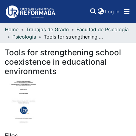
(curren
Log In
Home
Trabajos de Grado
Facultad de Psicología
Communities & Collections
Psicología
Tools for strengthening school coexistence in educational environments
All of DSpace
Tools for strengthening school
Statistics
coexistence in educational
environments
Files