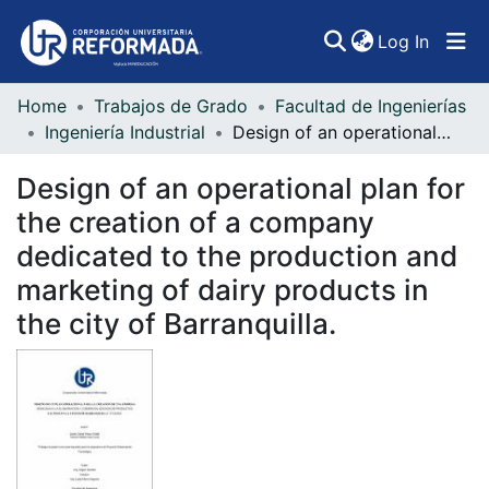
(curren
Log In
Home
Trabajos de Grado
Facultad de Ingenierías
Communities & Collections
Ingeniería Industrial
Design of an operational plan for the creation of a company dedicated to the production and marketing of dairy products in the city of Barranquilla.
All of DSpace
Design of an operational plan for
Statistics
the creation of a company
dedicated to the production and
marketing of dairy products in
the city of Barranquilla.