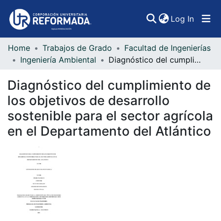
(curren
Log In
Home
Trabajos de Grado
Facultad de Ingenierías
Communities & Collections
Ingeniería Ambiental
Diagnóstico del cumplimiento de los objetivos de desarrollo sostenible para el sector agrícola en el Departamento del Atlántico
All of DSpace
Diagnóstico del cumplimiento de
Statistics
los objetivos de desarrollo
sostenible para el sector agrícola
en el Departamento del Atlántico