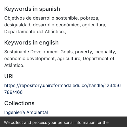
Keywords in spanish
Objetivos de desarrollo sostenible
,
pobreza
,
desigualdad
,
desarrollo económico
,
agricultura
,
Departamento del Atlántico.
,
Keywords in english
Sustainable Development Goals
,
poverty
,
inequality
,
economic development
,
agriculture
,
Department of
Atlántico.
URI
https://repository.unireformada.edu.co/handle/123456
789/466
Collections
Ingeniería Ambiental
We collect and process your personal information for the
Full item page