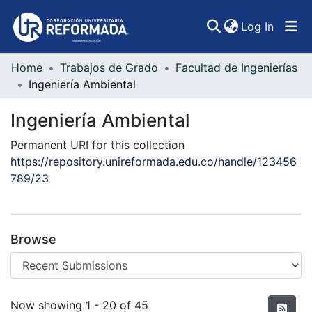
(curren
Log In
Home
Trabajos de Grado
Facultad de Ingenierías
Communities & Collections
Ingeniería Ambiental
All of DSpace
Ingeniería Ambiental
Statistics
Permanent URI for this collection
https://repository.unireformada.edu.co/handle/123456
789/23
Browse
Recent Submissions
Now showing
1 - 20 of 45