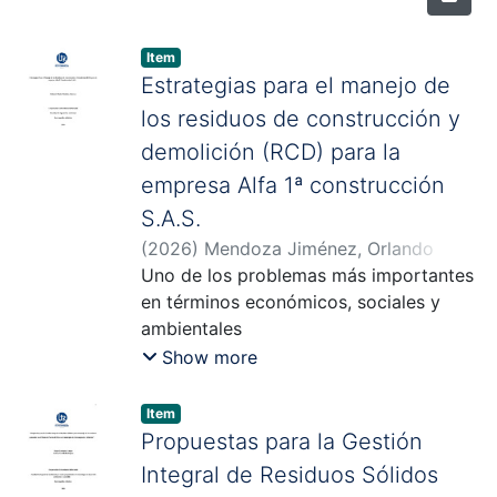
Item
Estrategias para el manejo de
los residuos de construcción y
demolición (RCD) para la
empresa Alfa 1ª construcción
S.A.S.
(
2026
)
Mendoza Jiménez, Orlando
Mario
Uno de los problemas más importantes
;
Mendoza Hernández, Martha
;
Sulbarán Siado, Sofia
en términos económicos, sociales y
ambientales
que enfrentan el sector de la
Show more
construcción en Colombia es la mala
gestión de los residuos
Item
generados por la demolición y
Propuestas para la Gestión
construcción (RCD), no cuentan con un
Integral de Residuos Sólidos
plan organizado para la