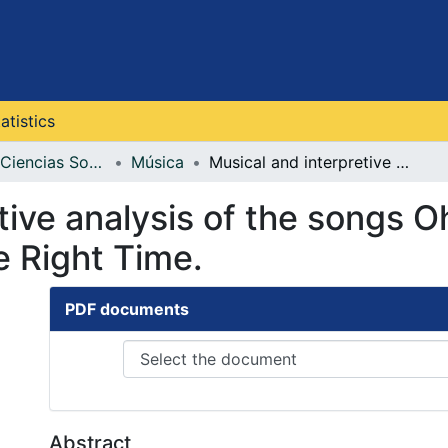
atistics
Facultad de Ciencias Sociales, Artes y Humanidades
Música
Musical and interpretive analysis of the songs Oh Happy Day, Fallin' and Night Time is the Right Time.
tive analysis of the songs O
e Right Time.
PDF documents
Abstract