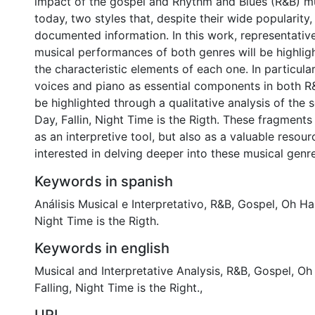
impact of the gospel and Rhythm and Blues (R&B) m
today, two styles that, despite their wide popularity, 
documented information. In this work, representativ
musical performances of both genres will be highlig
the characteristic elements of each one. In particular
voices and piano as essential components in both R
be highlighted through a qualitative analysis of th
Day, Fallin, Night Time is the Rigth. These fragments 
as an interpretive tool, but also as a valuable resour
interested in delving deeper into these musical genre
Keywords in spanish
Análisis Musical e Interpretativo
,
R&B, Gospel, Oh H
Night Time is the Rigth.
Keywords in english
Musical and Interpretative Analysis
,
R&B, Gospel, O
Falling
,
Night Time is the Right.
,
URI