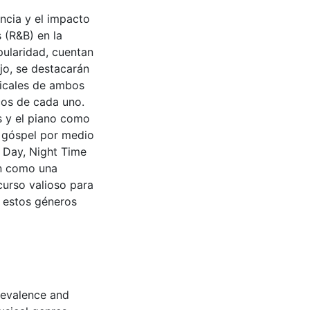
encia y el impacto
 (R&B) en la
pularidad, cuentan
jo, se destacarán
sicales de ambos
cos de cada uno.
es y el piano como
 góspel por medio
y Day, Night Time
rán como una
curso valioso para
e estos géneros
revalence and