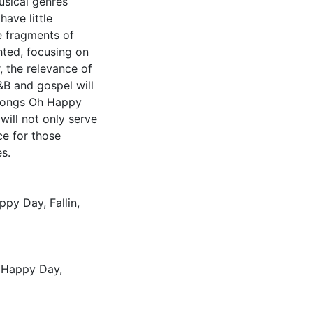
usical genres
have little
e fragments of
hted, focusing on
, the relevance of
&B and gospel will
e songs Oh Happy
will not only serve
ce for those
s.
appy Day
,
Fallin
,
h Happy Day
,