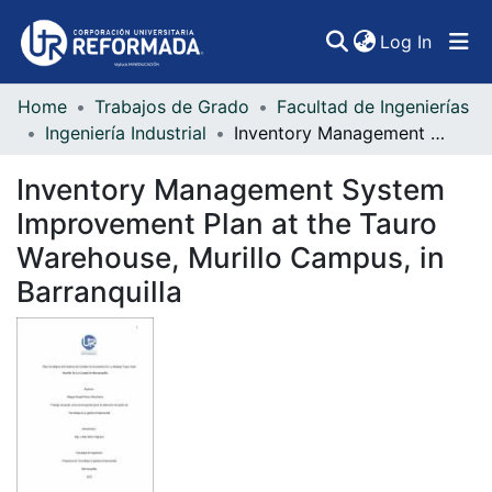
(curren
Log In
Home
Trabajos de Grado
Facultad de Ingenierías
Communities & Collections
Ingeniería Industrial
Inventory Management System Improvement Plan at the Tauro Warehouse, Murillo Campus, in Barranquilla
All of DSpace
Inventory Management System
Statistics
Improvement Plan at the Tauro
Warehouse, Murillo Campus, in
Barranquilla