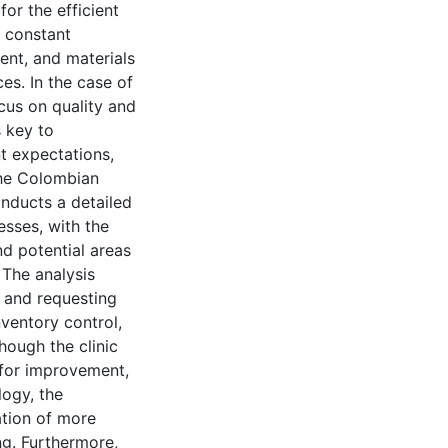
r the efficient
e constant
ent, and materials
es. In the case of
ocus on quality and
s key to
nt expectations,
the Colombian
onducts a detailed
esses, with the
nd potential areas
 The analysis
 and requesting
nventory control,
though the clinic
 for improvement,
logy, the
ation of more
ng. Furthermore,