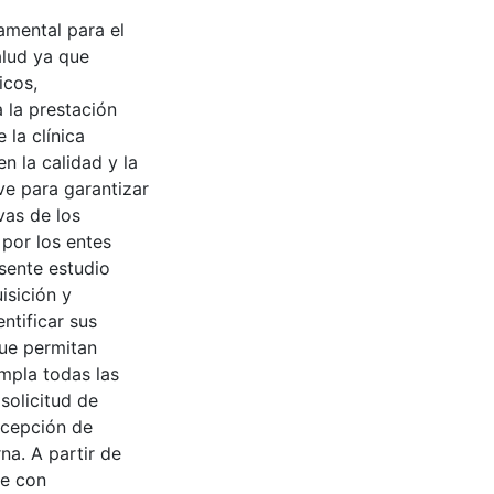
amental para el
alud ya que
icos,
 la prestación
 la clínica
n la calidad y la
ave para garantizar
ivas de los
 por los entes
sente estudio
isición y
ntificar sus
que permitan
empla todas las
solicitud de
ecepción de
rna. A partir de
te con