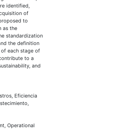
e identified,
cquisition of
 proposed to
h as the
he standardization
and the definition
 of each stage of
contribute to a
ustainability, and
stros
,
Eficiencia
stecimiento
,
nt
,
Operational