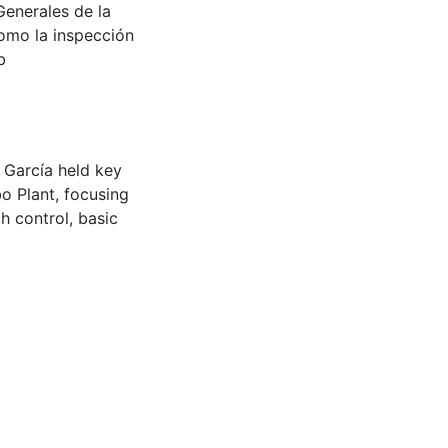
Generales de la
omo la inspección
b
 García held key
bo Plant, focusing
h control, basic