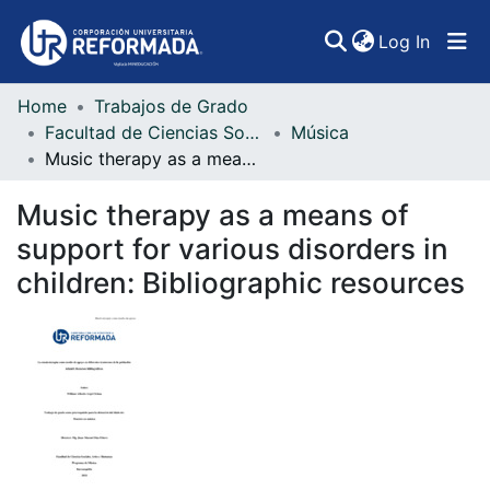
(curren
Log In
Home
Trabajos de Grado
Communities & Collections
Facultad de Ciencias Sociales, Artes y Humanidades
Música
Music therapy as a means of support for various disorders in children: Bibliographic resources
All of DSpace
Music therapy as a means of
Statistics
support for various disorders in
children: Bibliographic resources