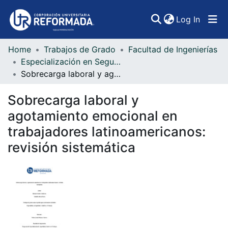
(curren
Log In
Home
Trabajos de Grado
Facultad de Ingenierías
Communities & Collections
Especialización en Seguridad y Salud en el Trabajo
Sobrecarga laboral y agotamiento emocional en trabajadores latinoamericanos: revisión sistemática
All of DSpace
Sobrecarga laboral y
Statistics
agotamiento emocional en
trabajadores latinoamericanos:
revisión sistemática