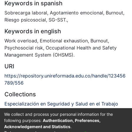
Keywords in spanish
Sobrecarga laboral
,
Agotamiento emocional
,
Burnout
,
Riesgo psicosocial
,
SG-SST.
,
Keywords in english
Work overload
,
Emotional exhaustion
,
Burnout
,
Psychosocial risk
,
Occupational Health and Safety
Management System (OHSMS).
URI
https://repository.unireformada.edu.co/handle/123456
789/556
Collections
Especialización en Seguridad y Salud en el Trabajo
We collect and process your personal information for the
Full item page
following purposes:
Authentication, Preferences,
Acknowledgement and Statistics
.