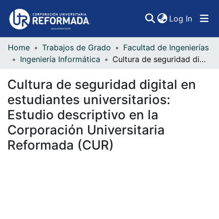
(curren
Log In
Home
Trabajos de Grado
Facultad de Ingenierías
Communities & Collections
Ingeniería Informática
Cultura de seguridad digital en estudiantes universitarios: Estudio descriptivo en la Corporación Universitaria Reformada (CUR)
All of DSpace
Cultura de seguridad digital en
Statistics
estudiantes universitarios:
Estudio descriptivo en la
Corporación Universitaria
Reformada (CUR)