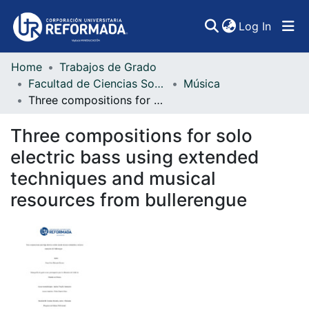
(curren
Log In
Home
Trabajos de Grado
Communities & Collections
Facultad de Ciencias Sociales, Artes y Humanidades
Música
Three compositions for solo electric bass using extended techniques and musical resources from bullerengue
All of DSpace
Three compositions for solo
Statistics
electric bass using extended
techniques and musical
resources from bullerengue