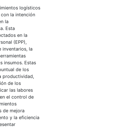
imientos logísticos
con la intención
n la
va. Esta
ectados en la
sonal (EPP),
 inventarios, la
herramientas
os insumos. Estas
puntual de los
a productividad,
ión de los
icar las labores
 en el control de
imientos
as de mejora
to y la eficiencia
resentar