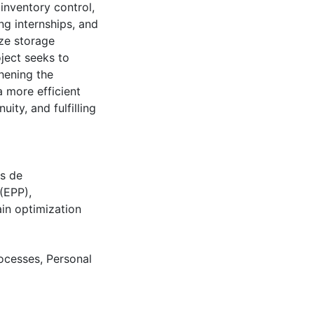
 inventory control,
ng internships, and
ze storage
oject seeks to
hening the
 more efficient
ity, and fulfilling
s de
 (EPP)
,
in optimization
ocesses
,
Personal