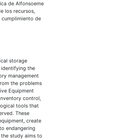
tica de Alfonsoeme
e los recursos,
l cumplimiento de
ical storage
identifying the
ntory management
 from the problems
tive Equipment
inventory control,
ogical tools that
erved. These
 equipment, create
n to endangering
 the study aims to