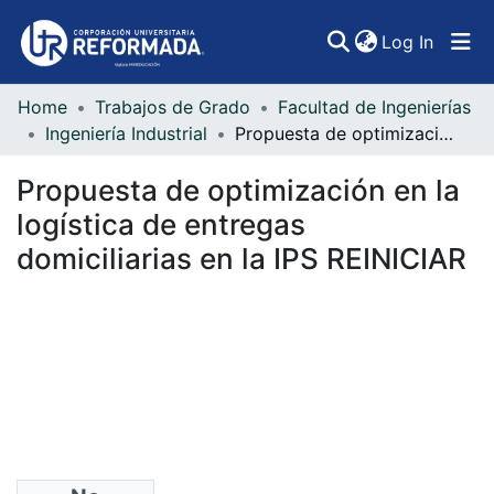
(curren
Log In
Home
Trabajos de Grado
Facultad de Ingenierías
Communities & Collections
Ingeniería Industrial
Propuesta de optimización en la logística de entregas domiciliarias en la IPS REINICIAR
All of DSpace
Propuesta de optimización en la
Statistics
logística de entregas
domiciliarias en la IPS REINICIAR