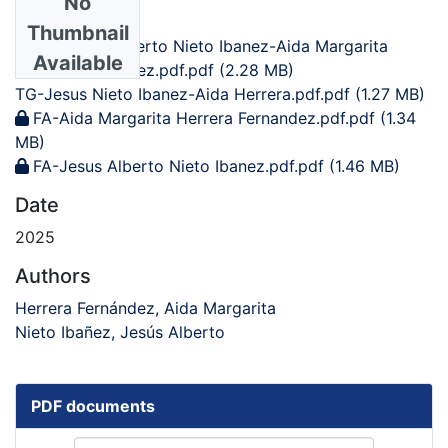
No
Files
Thumbnail
CA-Jesus Alberto Nieto Ibanez-Aida Margarita
Available
Herrera Fernandez.pdf.pdf
(2.28 MB)
TG-Jesus Nieto Ibanez-Aida Herrera.pdf.pdf
(1.27 MB)
FA-Aida Margarita Herrera Fernandez.pdf.pdf
(1.34
MB)
FA-Jesus Alberto Nieto Ibanez.pdf.pdf
(1.46 MB)
Date
2025
Authors
Herrera Fernández, Aida Margarita
Nieto Ibañez, Jesús Alberto
PDF documents