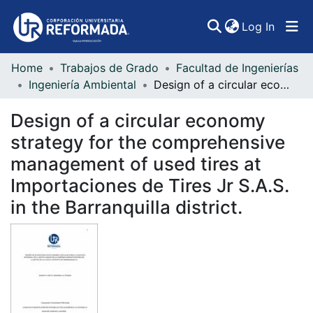
(curren
Log In
Home
Trabajos de Grado
Facultad de Ingenierías
Communities & Collections
Ingeniería Ambiental
Design of a circular economy strategy for the comprehensive management of used tires at Importaciones de Tires Jr S.A.S. in the Barranquilla district.
All of DSpace
Design of a circular economy
Statistics
strategy for the comprehensive
management of used tires at
Importaciones de Tires Jr S.A.S.
in the Barranquilla district.