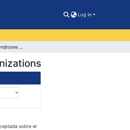
Log In
How Burnout Syndrome Affects Workers in Organizations
nizations
aceptada sobre el