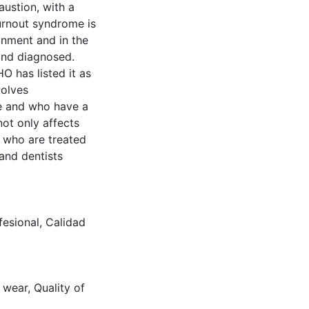
austion, with a
urnout syndrome is
onment and in the
 and diagnosed.
 has listed it as
volves
le and who have a
not only affects
rs who are treated
 and dentists
fesional
,
Calidad
l wear
,
Quality of