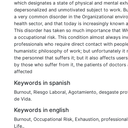
which designates a state of physical and mental exh
depersonalized and unmotivated subject to work. B
a very common disorder in the Organizational envir
health sector, and that today is increasingly known
This disorder has taken so much importance that WHO
a occupational risk. This condition almost always in
professionals who require direct contact with peop
humanistic philosophy of work; but unfortunately it 
the personnel that suffers it; but it also affects use
by those who suffer from it, the patients of doctors
affected
Keywords in spanish
Burnout
,
Riesgo Laboral
,
Agotamiento
,
desgaste pro
de Vida.
Keywords in english
Burnout
,
Occupational Risk
,
Exhaustion
,
professiona
Life.
,