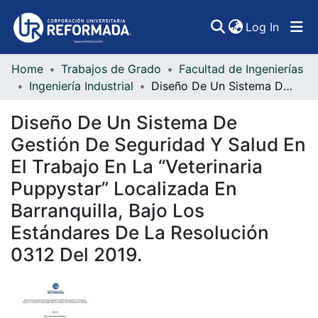
(curren
Log In
Home
Trabajos de Grado
Facultad de Ingenierías
Communities & Collections
Ingeniería Industrial
Diseño De Un Sistema De Gestión De Seguridad Y Salud En El Trabajo En La “Veterinaria Puppystar” Localizada En Barranquilla, Bajo Los Estándares De La Resolución 0312 Del 2019.
All of DSpace
Diseño De Un Sistema De
Statistics
Gestión De Seguridad Y Salud En
El Trabajo En La “Veterinaria
Puppystar” Localizada En
Barranquilla, Bajo Los
Estándares De La Resolución
0312 Del 2019.