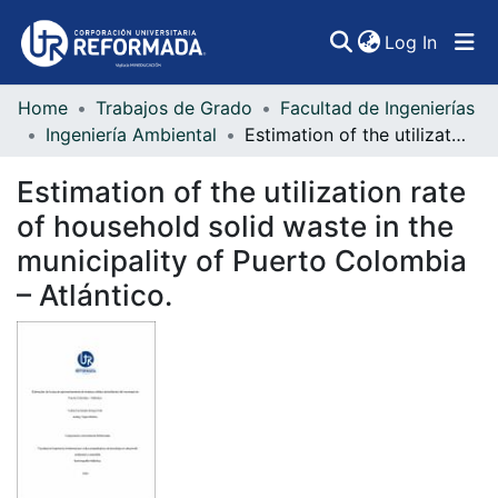
(curren
Log In
Home
Trabajos de Grado
Facultad de Ingenierías
Communities & Collections
Ingeniería Ambiental
Estimation of the utilization rate of household solid waste in the municipality of Puerto Colombia – Atlántico.
All of DSpace
Estimation of the utilization rate
Statistics
of household solid waste in the
municipality of Puerto Colombia
– Atlántico.