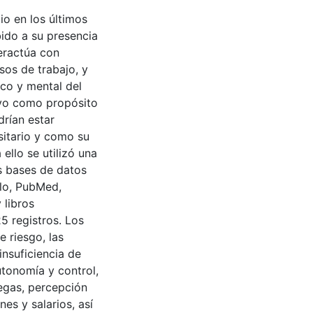
io en los últimos
ido a su presencia
teractúa con
sos de trabajo, y
ico y mental del
uvo como propósito
drían estar
sitario y como su
ello se utilizó una
as bases de datos
elo, PubMed,
 libros
5 registros. Los
 riesgo, las
nsuficiencia de
utonomía y control,
legas, percepción
es y salarios, así