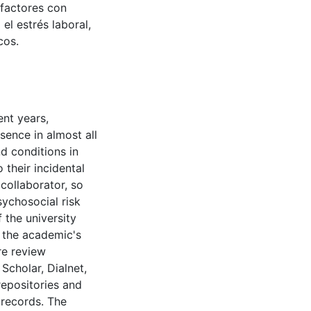
 factores con
el estrés laboral,
cos.
ent years,
ence in almost all
d conditions in
their incidental
collaborator, so
sychosocial risk
 the university
n the academic's
ure review
cholar, Dialnet,
repositories and
 records. The