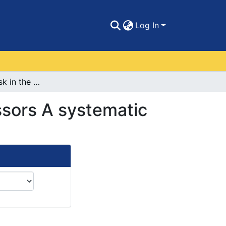
Log In
Psychosocial risk in the work of university professors A systematic review
essors A systematic