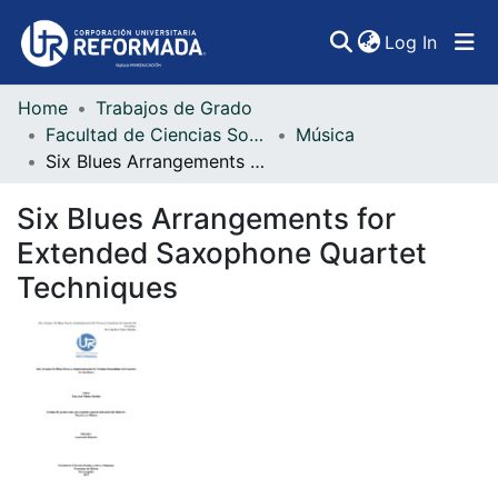
(curren
Log In
Home
Trabajos de Grado
Communities & Collections
Facultad de Ciencias Sociales, Artes y Humanidades
Música
Six Blues Arrangements for Extended Saxophone Quartet Techniques
All of DSpace
Six Blues Arrangements for
Statistics
Extended Saxophone Quartet
Techniques