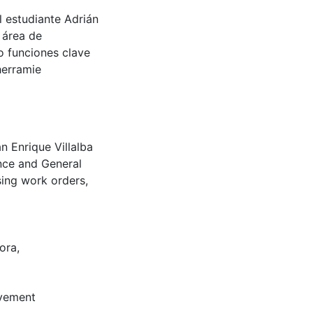
l estudiante Adrián
 área de
 funciones clave
herramie
n Enrique Villalba
nce and General
sing work orders,
ora
,
vement