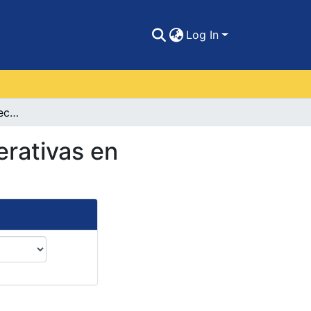
Log In
Gestión y control de recursos y herramientas operativas en (GRADESA) Grasas y Derivados S.A.
erativas en