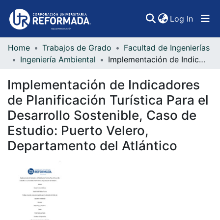
(curren
Log In
Home
Trabajos de Grado
Facultad de Ingenierías
Communities & Collections
Ingeniería Ambiental
Implementación de Indicadores de Planificación Turística Para el Desarrollo Sostenible, Caso de Estudio: Puerto Velero, Departamento del Atlántico
All of DSpace
Implementación de Indicadores
Statistics
de Planificación Turística Para el
Desarrollo Sostenible, Caso de
Estudio: Puerto Velero,
Departamento del Atlántico