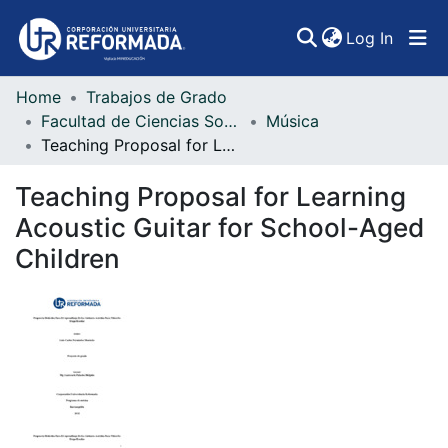
(curren
Log In
Home
Trabajos de Grado
Communities & Collections
Facultad de Ciencias Sociales, Artes y Humanidades
Música
Teaching Proposal for Learning Acoustic Guitar for School-Aged Children
All of DSpace
Teaching Proposal for Learning
Statistics
Acoustic Guitar for School-Aged
Children