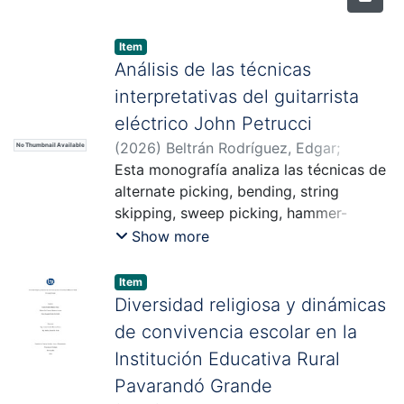
Item
Análisis de las técnicas
interpretativas del guitarrista
eléctrico John Petrucci
(
2026
)
Beltrán Rodríguez, Edgar
;
No Thumbnail Available
Duarte Mass, Fabio Elmo
Esta monografía analiza las técnicas de
alternate picking, bending, string
skipping, sweep picking, hammer-
on/pull-off y tapping a través de las
Show more
obras Glasgow Kiss y Lost Without You
del guitarrista John Petrucci. El estudio
Item
integra la conceptualización técnica del
Diversidad religiosa y dinámicas
autor con una perspectiva histórica
de convivencia escolar en la
sobre la guitarra eléctrica, el rock
Institución Educativa Rural
progresivo y la trayectoria del artista.
Pavarandó Grande
Para el desarrollo investigativo se