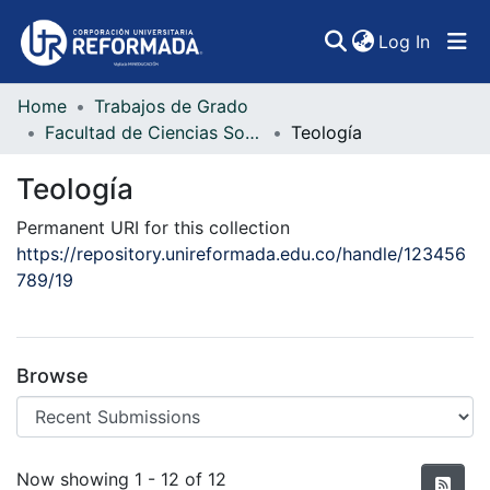
(curren
Log In
Home
Trabajos de Grado
Communities & Collections
Facultad de Ciencias Sociales, Artes y Humanidades
Teología
All of DSpace
Teología
Statistics
Permanent URI for this collection
https://repository.unireformada.edu.co/handle/123456
789/19
Browse
Recent Submissions
Now showing
1 - 12 of 12