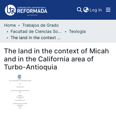
(curren
Log In
Home
Trabajos de Grado
Communities & Collections
Facultad de Ciencias Sociales, Artes y Humanidades
Teología
The land in the context of Micah and in the California area of ​​Turbo-Antioquia
All of DSpace
The land in the context of Micah
Statistics
and in the California area of ​​
Turbo-Antioquia