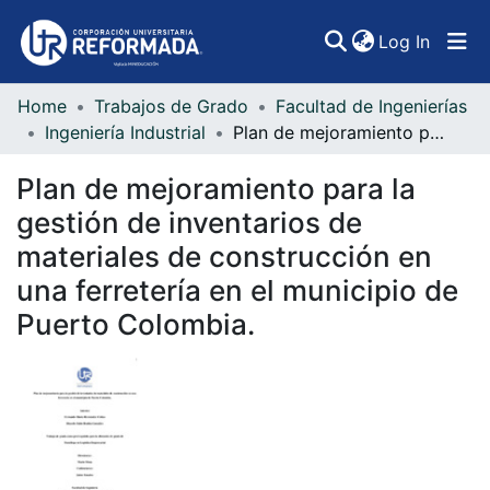
(curren
Log In
Home
Trabajos de Grado
Facultad de Ingenierías
Communities & Collections
Ingeniería Industrial
Plan de mejoramiento para la gestión de inventarios de materiales de construcción en una ferretería en el municipio de Puerto Colombia.
All of DSpace
Plan de mejoramiento para la
Statistics
gestión de inventarios de
materiales de construcción en
una ferretería en el municipio de
Puerto Colombia.