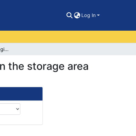
Log In
Implementation of a logistics improvement plan in the storage area of ​​the company MADEMAX S.A.S in Barranquilla
n the storage area