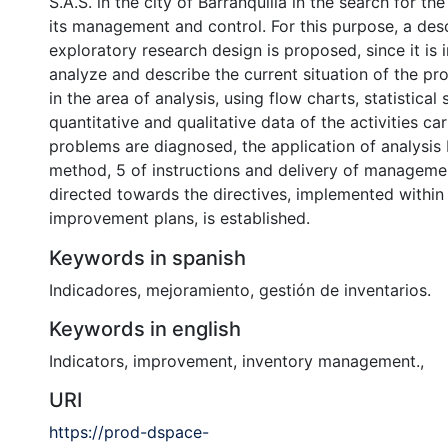
S.A.S. in the city of Barranquilla in the search for t
its management and control. For this purpose, a des
exploratory research design is proposed, since it is 
analyze and describe the current situation of the pr
in the area of analysis, using flow charts, statistical 
quantitative and qualitative data of the activities ca
problems are diagnosed, the application of analysi
method, 5 of instructions and delivery of manageme
directed towards the directives, implemented within
improvement plans, is established.
Keywords in spanish
Indicadores
,
mejoramiento
,
gestión de inventarios.
Keywords in english
Indicators
,
improvement
,
inventory management.
,
URI
https://prod-dspace-