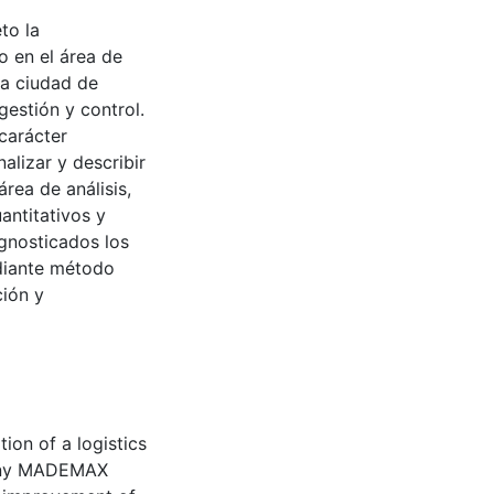
to la
o en el área de
a ciudad de
gestión y control.
carácter
alizar y describir
área de análisis,
antitativos y
agnosticados los
ediante método
ción y
ion of a logistics
pany MADEMAX