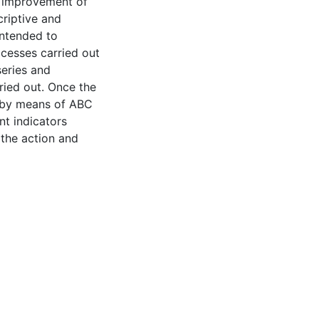
he improvement of
criptive and
intended to
ocesses carried out
series and
rried out. Once the
s by means of ABC
nt indicators
 the action and