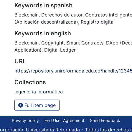
Keywords in spanish
Blockchain
,
Derechos de autor
,
Contratos inteligent
(Aplicación descentralizada)
,
Registro digital
Keywords in english
Blockchain
,
Copyright
,
Smart Contracts
,
DApp (Dece
Application)
,
Digital Ledger
,
URI
https://repository.unireformada.edu.co/handle/123
Collections
Ingeniería Informática
Full item page
Privacy policy
End User Agreement
Send Feedback
rporación Universitaria Reformada - Todos los derechos 