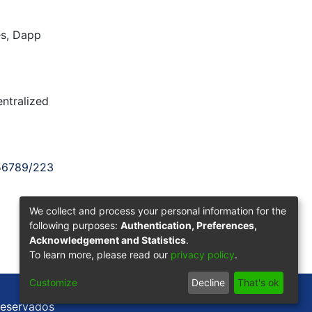
es
,
Dapp
ntralized
456789/223
We collect and process your personal information for the
following purposes:
Authentication, Preferences,
Acknowledgement and Statistics
.
To learn more, please read our
privacy policy
.
Customize
Decline
That's ok
reservados