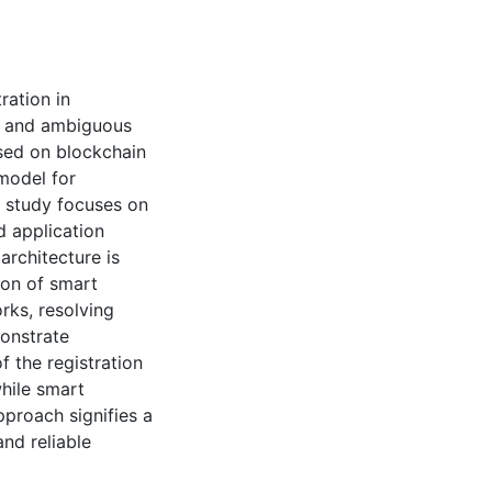
ration in
ks and ambiguous
ased on blockchain
model for
e study focuses on
d application
architecture is
ion of smart
rks, resolving
monstrate
f the registration
while smart
pproach signifies a
and reliable