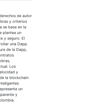
 derechos de autor
bras y criterios
a se basa en la
Se plantea un
e y seguro. El
rollar una Dapp.
ura de la Dapp,
ontratos
obras,
tual. Los
velocidad y
de la blockchain
nteligentes
representa un
sparente y
olombia.