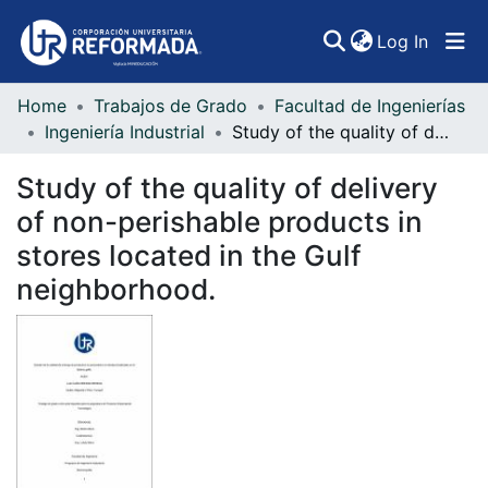
(curren
Log In
Home
Trabajos de Grado
Facultad de Ingenierías
Communities & Collections
Ingeniería Industrial
Study of the quality of delivery of non-perishable products in stores located in the Gulf neighborhood.
All of DSpace
Study of the quality of delivery
Statistics
of non-perishable products in
stores located in the Gulf
neighborhood.