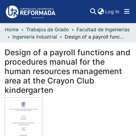
(curren
Log In
Home
Trabajos de Grado
Facultad de Ingenierías
Communities & Collections
Ingeniería Industrial
Design of a payroll functions and procedures manual for the human resources management area at the Crayon Club kindergarten
All of DSpace
Design of a payroll functions and
Statistics
procedures manual for the
human resources management
area at the Crayon Club
kindergarten