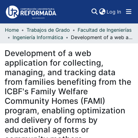
(curren
Log In
Home
Trabajos de Grado
Facultad de Ingenierías
Communities & Collections
Ingeniería Informática
Development of a web application for collecting, managing, and tracking data from families benefiting from the ICBF's Family Welfare Community Homes (FAMI) program, enabling optimization and delivery of forms by educational agents or community mothers.
All of DSpace
Development of a web
Statistics
application for collecting,
managing, and tracking data
from families benefiting from the
ICBF's Family Welfare
Community Homes (FAMI)
program, enabling optimization
and delivery of forms by
educational agents or