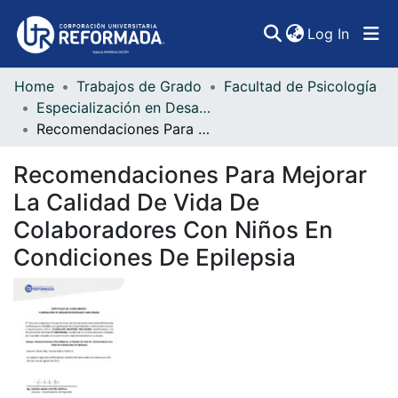
(curren
Log In
Home
Trabajos de Grado
Facultad de Psicología
Communities & Collections
Especialización en Desarrollo Humano y Organizacional
Recomendaciones Para Mejorar La Calidad De Vida De Colaboradores Con Niños En Condiciones De Epilepsia
All of DSpace
Recomendaciones Para Mejorar
Statistics
La Calidad De Vida De
Colaboradores Con Niños En
Condiciones De Epilepsia