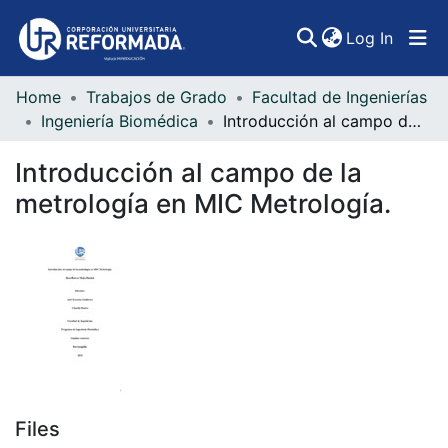
(curren
Log In
Home
Trabajos de Grado
Facultad de Ingenierías
Communities & Collections
Ingeniería Biomédica
Introducción al campo de la metrología en MIC Metrología.
All of DSpace
Introducción al campo de la
Statistics
metrología en MIC Metrología.
Files