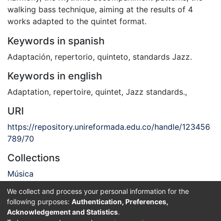
walking bass technique, aiming at the results of 4
works adapted to the quintet format.
Keywords in spanish
Adaptación
,
repertorio
,
quinteto
,
standards Jazz.
Keywords in english
Adaptation
,
repertoire
,
quintet
,
Jazz standards.
,
URI
https://repository.unireformada.edu.co/handle/123456
789/70
Collections
Música
We collect and process your personal information for the
Full item page
following purposes:
Authentication, Preferences,
Acknowledgement and Statistics
.