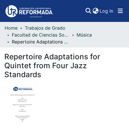
(curren
Log In
Home
Trabajos de Grado
Communities & Collections
Facultad de Ciencias Sociales, Artes y Humanidades
Música
Repertoire Adaptations for Quintet from Four Jazz Standards
All of DSpace
Repertoire Adaptations for
Statistics
Quintet from Four Jazz
Standards