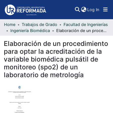
(curren
Log In
Home
Trabajos de Grado
Facultad de Ingenierías
Communities & Collections
Ingeniería Biomédica
Elaboración de un procedimiento para optar la acreditación de la variable biomédica pulsátil de monitoreo (spo2) de un laboratorio de metrología
All of DSpace
Elaboración de un procedimiento
Statistics
para optar la acreditación de la
variable biomédica pulsátil de
monitoreo (spo2) de un
laboratorio de metrología