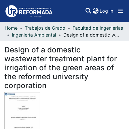
(curren
Log In
Home
Trabajos de Grado
Facultad de Ingenierías
Communities & Collections
Ingeniería Ambiental
Design of a domestic wastewater treatment plant for irrigation of the green areas of the reformed university corporation
All of DSpace
Design of a domestic
Statistics
wastewater treatment plant for
irrigation of the green areas of
the reformed university
corporation