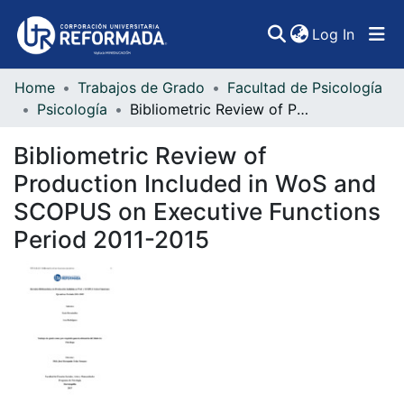
(curren
Log In
Home
Trabajos de Grado
Facultad de Psicología
Communities & Collections
Psicología
Bibliometric Review of Production Included in WoS and SCOPUS on Executive Functions Period 2011-2015
All of DSpace
Bibliometric Review of
Statistics
Production Included in WoS and
SCOPUS on Executive Functions
Period 2011-2015