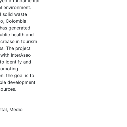
layed a fundamental
al environment.
l solid waste
co, Colombia,
 has generated
ublic health and
ncrease in tourism
ss. The project
 with InterAseo
o identify and
promoting
, the goal is to
able development
sources.
tal
,
Medio