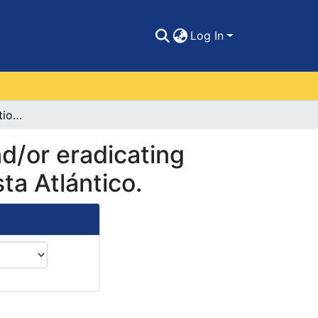
Log In
Implementation of actions aimed at improving and/or eradicating critical points in the municipality of Juan de Acosta Atlántico.
d/or eradicating
sta Atlántico.