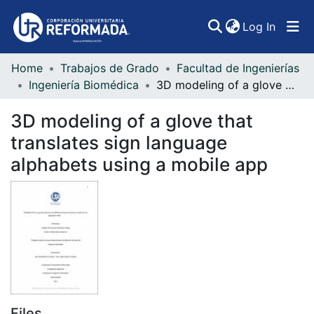
(curren
Log In
Home
Trabajos de Grado
Facultad de Ingenierías
Communities & Collections
Ingeniería Biomédica
3D modeling of a glove that translates sign language alphabets using a mobile app
All of DSpace
3D modeling of a glove that
Statistics
translates sign language
alphabets using a mobile app
Files