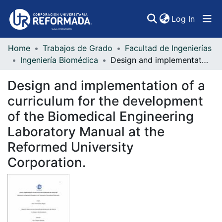
(curren
Log In
Home
Trabajos de Grado
Facultad de Ingenierías
Communities & Collections
Ingeniería Biomédica
Design and implementation of a curriculum for the development of the Biomedical Engineering Laboratory Manual at the Reformed University Corporation.
All of DSpace
Design and implementation of a
Statistics
curriculum for the development
of the Biomedical Engineering
Laboratory Manual at the
Reformed University
Corporation.