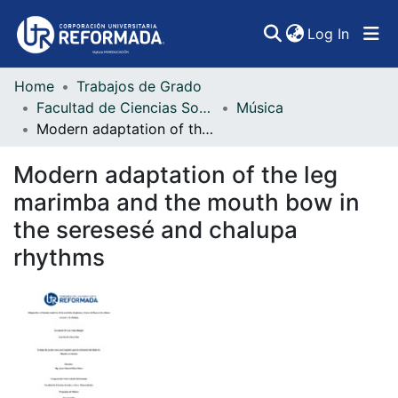
(curren
Log In
Home
Trabajos de Grado
Communities & Collections
Facultad de Ciencias Sociales, Artes y Humanidades
Música
Modern adaptation of the leg marimba and the mouth bow in the seresesé and chalupa rhythms
All of DSpace
Modern adaptation of the leg
Statistics
marimba and the mouth bow in
the seresesé and chalupa
rhythms