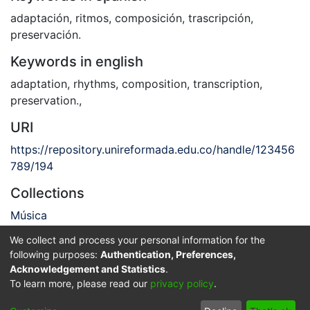
adaptación
,
ritmos
,
composición
,
trascripción
,
preservación.
Keywords in english
adaptation
,
rhythms
,
composition
,
transcription
,
preservation.
,
URI
https://repository.unireformada.edu.co/handle/123456
789/194
Collections
Música
We collect and process your personal information for the
Full item page
following purposes:
Authentication, Preferences,
Acknowledgement and Statistics
.
Privacy policy
End User Agreement
Send Feedback
To learn more, please read our
privacy policy
.
© 2025 Corporación Universitaria Reformada - Todos los