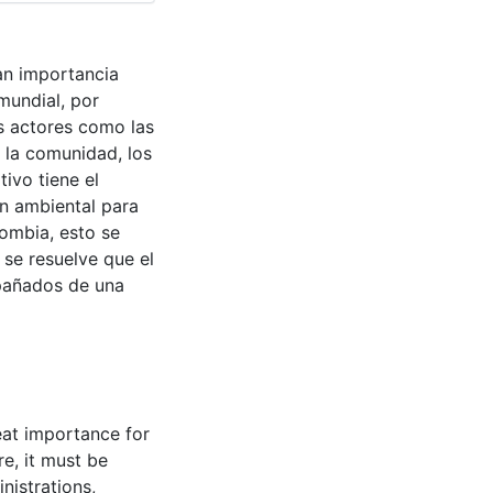
an importancia
 mundial, por
s actores como las
 la comunidad, los
tivo tiene el
ón ambiental para
lombia, esto se
 se resuelve que el
mpañados de una
reat importance for
re, it must be
nistrations,