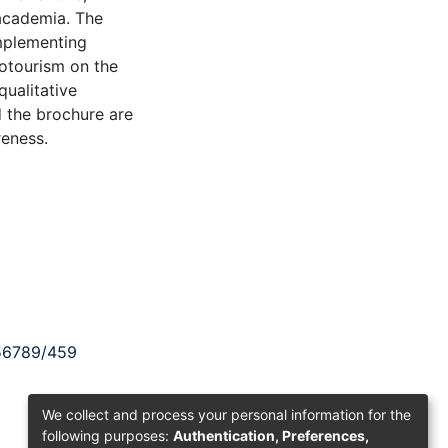
 academia. The
implementing
cotourism on the
qualitative
d the brochure are
reness.
456789/459
We collect and process your personal information for the
following purposes:
Authentication, Preferences,