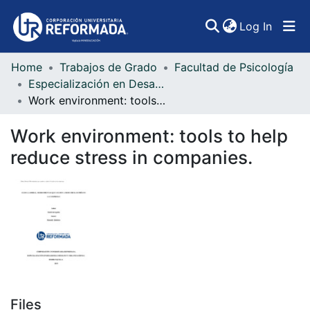
(curren
Log In
Home
Trabajos de Grado
Facultad de Psicología
Communities & Collections
Especialización en Desarrollo Humano y Organizacional
Work environment: tools to help reduce stress in companies.
All of DSpace
Work environment: tools to help
Statistics
reduce stress in companies.
Files