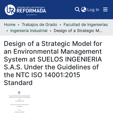
(curren
Log In
Home
Trabajos de Grado
Facultad de Ingenierías
Communities & Collections
Ingeniería Industrial
Design of a Strategic Model for an Environmental Management System at SUELOS INGENIERIA S.A.S. Under the Guidelines of the NTC ISO 14001:2015 Standard
All of DSpace
Design of a Strategic Model for
Statistics
an Environmental Management
System at SUELOS INGENIERIA
S.A.S. Under the Guidelines of
the NTC ISO 14001:2015
Standard